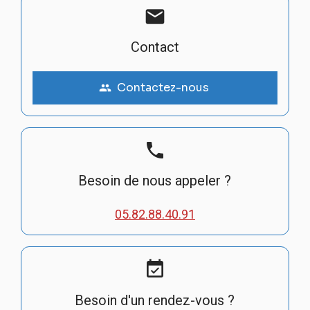
mail
Contact
Contactez-nous
people
phone
Besoin de nous appeler ?
05.82.88.40.91
event_available
Besoin d'un rendez-vous ?